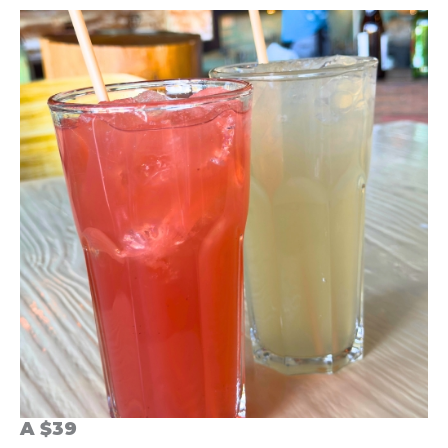
A $39