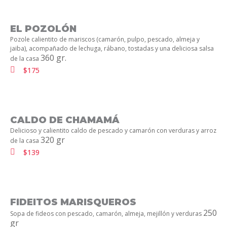
EL POZOLÓN
Pozole calientito de mariscos (camarón, pulpo, pescado, almeja y
jaiba), acompañado de lechuga, rábano, tostadas y una deliciosa salsa
360 gr.
de la casa
$175
CALDO DE CHAMAMÁ​
Delicioso y calientito caldo de pescado y camarón con verduras y arroz
320 gr
de la casa
$139
FIDEITOS MARISQUEROS
250
Sopa de fideos con pescado, camarón, almeja, mejillón y verduras
gr