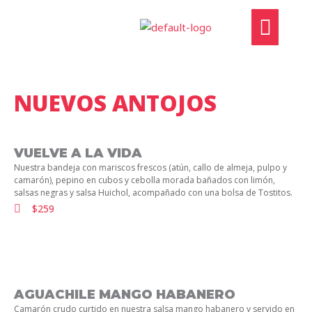
Ir
Menú
al
contenido
NUEVOS ANTOJOS
VUELVE A LA VIDA
Nuestra bandeja con mariscos frescos (atún, callo de almeja, pulpo y
camarón), pepino en cubos y cebolla morada bañados con limón,
salsas negras y salsa Huichol, acompañado con una bolsa de Tostitos.
$259
AGUACHILE MANGO HABANERO
Camarón crudo curtido en nuestra salsa mango habanero y servido en