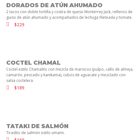
DORADOS DE ATÚN AHUMADO
2 tacos con doble tortilla y costra de queso Monterrey Jack, rellenos de
guiso de atún ahumado y acompañados de lechuga fileteada y tomate.
$229
COCTEL CHAMAL
Coctel estilo Chamalito con mezcla de mariscos (pulpo, callo de almeja,
camarón, pescado y kanikama), cubos de aguacate y mezclado con
salsa coctelera.
$189
TATAKI DE SALMÓN
Tiradito de salmón estilo umami.
$169