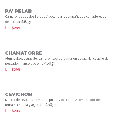
PA' PELAR
Camarones cocidos listos pa’ botanear, acompañados con aderezos
330gr
de la casa
$285
CHAMATORRE
Atún, pulpo, aguacate, camarón cocido, camarón aguachile, ceviche de
450gr
pescado, mango y pepino
$299
CEVICHÓN
Mezcla de ceviches: camarón, pulpo y pescado. Acompañado de
450
grs
tomate, cebolla y aguacate
$249