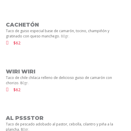
CACHETÓN
Taco de guiso especial base de camarón, tocino, champiñón y
gratinado con queso manchego.
80gr.
$62
WIRI WIRI
Taco de chile chilaca relleno de delicioso guiso de camarón con
chorizo. 8
0gr.
$62
AL PSSSTOR
Taco de pescado adobado al pastor, cebolla, cilantro y piña a la
plancha. 8
0gr.